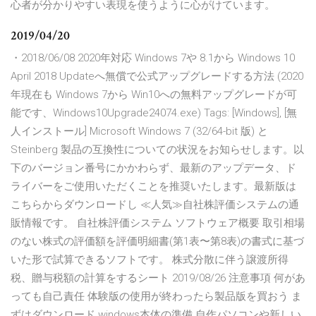
心者が分かりやすい表現を使うように心がけています。
2019/04/20
・2018/06/08 2020年対応 Windows 7や 8.1から Windows 10
April 2018 Updateへ無償で公式アップグレードする方法 (2020
年現在も Windows 7から Win10への無料アップグレードが可
能です、Windows10Upgrade24074.exe) Tags: [Windows], [無
人インストール] Microsoft Windows 7 (32/64-bit 版) と
Steinberg 製品の互換性についての状況をお知らせします。以
下のバージョン番号にかかわらず、最新のアップデータ、ド
ライバーをご使用いただくことを推奨いたします。最新版は
こちらからダウンロードし ≪人気≫自社株評価システムの通
販情報です。 自社株評価システム ソフトウェア概要 取引相場
のない株式の評価額を評価明細書(第1表〜第8表)の書式に基づ
いた形で試算できるソフトです。 株式分散に伴う譲渡所得
税、贈与税額の計算をするシート 2019/08/26 注意事項 何があ
っても自己責任 体験版の使用が終わったら製品版を買おう ま
ずはダウンロード windows本体の準備 自作パソコンや新しい