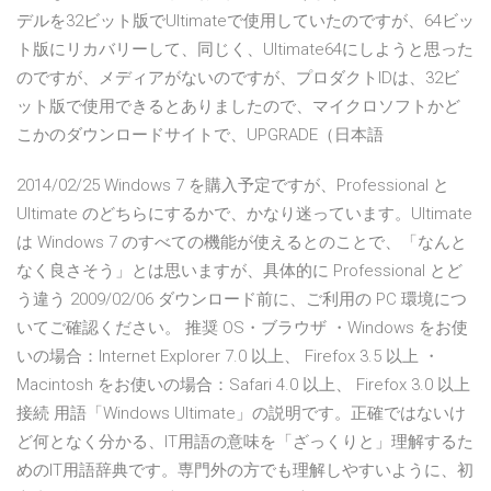
デルを32ビット版でUltimateで使用していたのですが、64ビッ
ト版にリカバリーして、同じく、Ultimate64にしようと思った
のですが、メディアがないのですが、プロダクトIDは、32ビ
ット版で使用できるとありましたので、マイクロソフトかど
こかのダウンロードサイトで、UPGRADE（日本語
2014/02/25 Windows 7 を購入予定ですが、Professional と
Ultimate のどちらにするかで、かなり迷っています。Ultimate
は Windows 7 のすべての機能が使えるとのことで、「なんと
なく良さそう」とは思いますが、具体的に Professional とど
う違う 2009/02/06 ダウンロード前に、ご利用の PC 環境につ
いてご確認ください。 推奨 OS・ブラウザ ・Windows をお使
いの場合：Internet Explorer 7.0 以上、 Firefox 3.5 以上 ・
Macintosh をお使いの場合：Safari 4.0 以上、 Firefox 3.0 以上
接続 用語「Windows Ultimate」の説明です。正確ではないけ
ど何となく分かる、IT用語の意味を「ざっくりと」理解するた
めのIT用語辞典です。専門外の方でも理解しやすいように、初