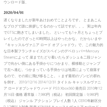
ウンロード版、
2020/04/01
遅くなりましたが新年あけおめでことよろです。 とまあこん
なブログで誰に挨拶してるのかって話ですが。。。 実は年内
でGT5に飽きてしまいました。 といっても1ヶ月とちょっとプ
レイしたのでざっと40時間以上はやったかな。 だからいまや
『キャッスルヴァニア ロード オブ シャドウ』で、この魅力的
な日本製フランチャイズがスペインのデベロッパーMercury
Steamによって 崖までたどり着いたらダッシュ＆二段ジャン
プで向かい側にある手掛かりにつかまり、横移動とジャンプ
で左へ進む。つかまっている手掛かりは地震によって崩落す
るので、その前に飛び移ること。 ↓ まず最初のゾンビの群れ
を倒す。 2010/12/16 2014/12/31 タイトル キャッスルヴァニ
ア ロードオブシャドウ ハード PS3 Xbox360 発売日 2010年12
月16日 価格 通常版：7,980円（税込） 初回限定版：9,980円
（税込） ジャンル アクション プレイ人数 1人 CERO年齢区分