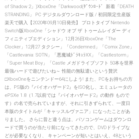
of Shadow 2」)XboxOne「Darkwood(ﾀﾞｳﾝﾛｰﾄﾞ 新着「DEATH
STRANDING」 PC デジタルダウンロード版 / 初回限定生産版
楽天で購入【2020年09月10日発売】 プロトタイプ Nintendo
Switch版XboxOne「シャドウ オブ ザ トゥームレイダー ディ
フィニティブエディション」12月26日XboxOne「The
Clocker」12月27 タクシー」「Condemned」「Comix Zone」
「Castlevania: SOTN」「悪魔城ﾄﾞﾗｷｭﾗXX」「Castlestorm」
「Super Meat Boy」「Castle メガドライブソフト 50本を世界
最強ハードで遊びたいね～ 性能の無駄遣いという贅沢
□XboxOneをニンテンドー64にしよう! また、PCをお持ちの方
は、PS版の『バイオハザード2』をISO化し、エミュレータの
ePSXe 1.8（1.7以前では『バイオハザード2』の動作 もので
す）の名で売られていますが、それに引きずられて、一度日
本版のタイトルが「キャッスルヴァニア」になったことがあ
りました。 さらに昔と違う点は、パソコンゲームはダウンロ
ードで買うのが当たり前になってきたので、DVDドライブな
どが必要なくなり、 キャンペーンが短いとはいえ、48という