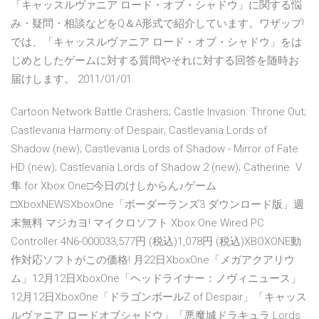
「キャッスルヴァニア ロード・オブ・シャドウ」に関する悩
み・疑問・相談などをQ＆A形式で紹介しています。ワザップ!
では、「キャッスルヴァニア ロード・オブ・シャドウ」をは
じめとしたゲームに対する質問やそれに対する回答を随時お
届けします。 2011/01/01
Cartoon Network Battle Crashers; Castle Invasion: Throne Out;
Castlevania Harmony of Despair; Castlevania Lords of
Shadow (new); Castlevania Lords of Shadow - Mirror of Fate
HD (new); Castlevania Lords of Shadow 2 (new); Catherine V
隼 for Xbox One□今日のけしからん♪ゲーム
□XboxNEWSXboxOne「ボーダーランズ3 ダウンロード版」週
末無料 マジカヨ! マイクロソフト Xbox One Wired PC
Controller 4N6-000033,577円 (税込)1,078円 (税込)XBOXONE動
作対応ソフトがこの価格! 月22日XboxOne「メガアクアリウ
ム」12月12日XboxOne「ヘッドライナー：ノヴィニュース」
12月12日XboxOne「ドラゴンボールZ of Despair」「キャッス
ルヴァニア ロードオブシャドウ」「悪魔城ドラキュラ Lords