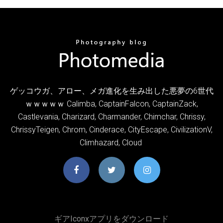
ゲッコウガ、アロー、メガ進化を生み出した悪夢の6世代
ｗｗｗｗｗ Calimba, CaptainFalcon, CaptainZack,
Castlevania, Charizard, Charmander, Chimchar, Chrissy,
ChrissyTeigen, Chrom, Cinderace, CityEscape, CivilizationV,
Climhazard, Cloud
ギアiconxアプリをダウンロード