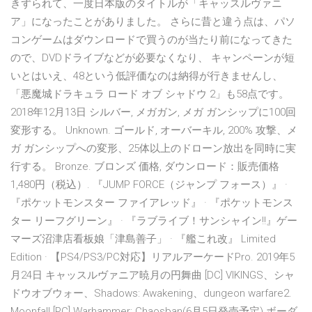
きずられて、一度日本版のタイトルが「キャッスルヴァニ
ア」になったことがありました。 さらに昔と違う点は、パソ
コンゲームはダウンロードで買うのが当たり前になってきた
ので、DVDドライブなどが必要なくなり、 キャンペーンが短
いとはいえ、48という低評価なのは納得が行きませんし、
「悪魔城ドラキュラ ロード オブ シャドウ 2」も58点です。
2018年12月13日 シルバー, メガガン, メガ ガンシップに100回
変形する。 Unknown. ゴールド, オーバーキル, 200% 攻撃、メ
ガ ガンシップへの変形、25体以上のドローン放出を同時に実
行する。 Bronze. ブロンズ 価格, ダウンロード：販売価格
1,480円（税込）. 『JUMP FORCE（ジャンプ フォース）』 ·
『ポケットモンスター ファイアレッド』 · 『ポケットモンス
ター リーフグリーン』 · 『ラブライブ！サンシャイン!!』ゲー
マーズ沼津店看板娘「津島善子」 · 『艦これ改』 Limited
Edition · 【PS4/PS3/PC対応】リアルアーケードPro. 2019年5
月24日 キャッスルヴァニア暁月の円舞曲 [DC] VIKINGS、シャ
ドウオブウォー、Shadows: Awakening、dungeon warfare2.
Moonfall [PC] Warhammer: Chaosban(6月5日発売予定) ボーダ