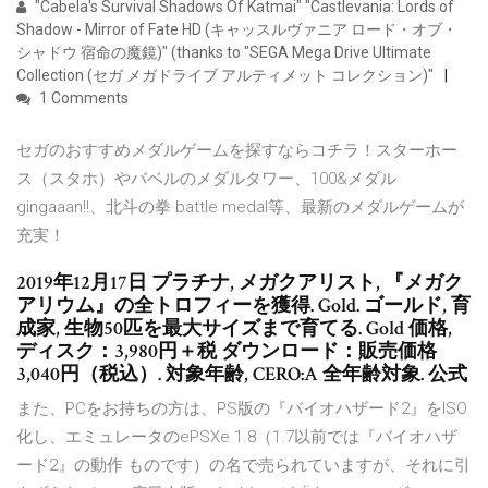
"Cabela's Survival Shadows Of Katmai" "Castlevania: Lords of
Shadow - Mirror of Fate HD (キャッスルヴァニア ロード・オブ・
シャドウ 宿命の魔鏡)" (thanks to "SEGA Mega Drive Ultimate
Collection (セガ メガドライブ アルティメット コレクション)"
1 Comments
セガのおすすめメダルゲームを探すならコチラ！スターホー
ス（スタホ）やバベルのメダルタワー、100&メダル
gingaaan!!、北斗の拳 battle medal等、最新のメダルゲームが
充実！
2019年12月17日 プラチナ, メガクアリスト, 『メガク
アリウム』の全トロフィーを獲得. Gold. ゴールド, 育
成家, 生物50匹を最大サイズまで育てる. Gold 価格,
ディスク：3,980円＋税 ダウンロード：販売価格
3,040円（税込）. 対象年齢, CERO:A 全年齢対象. 公式
また、PCをお持ちの方は、PS版の『バイオハザード2』をISO
化し、エミュレータのePSXe 1.8（1.7以前では『バイオハザ
ード2』の動作 ものです）の名で売られていますが、それに引