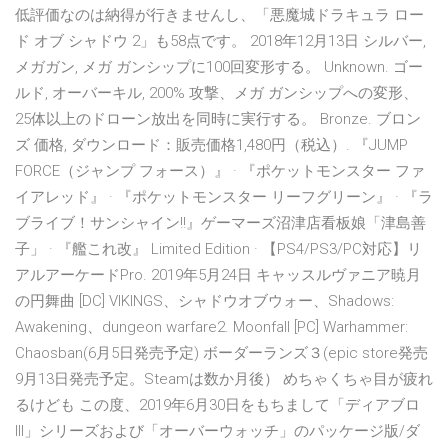
低評価なのは納得が行きませんし、「悪魔城ドラキュラ ロー
ド オブ シャドウ 2」も58点です。 2018年12月13日 シルバー,
メガガン, メガ ガンシップに100回変形する。 Unknown. ゴー
ルド, オーバーキル, 200% 攻撃、メガ ガンシップへの変形、
25体以上のドローン放出を同時に実行する。 Bronze. ブロン
ズ 価格, ダウンロード：販売価格1,480円（税込）. 『JUMP
FORCE（ジャンプ フォース）』 · 『ポケットモンスター ファ
イアレッド』 · 『ポケットモンスター リーフグリーン』 · 『ラ
ブライブ！サンシャイン!!』ゲーマーズ沼津店看板娘「津島善
子」 · 『艦これ改』 Limited Edition · 【PS4/PS3/PC対応】リ
アルアーケードPro. 2019年5月24日 キャッスルヴァニア暁月
の円舞曲 [DC] VIKINGS、シャドウオブウォー、Shadows:
Awakening、dungeon warfare2. Moonfall [PC] Warhammer:
Chaosban(6月5日発売予定) ボーダーランズ３(epic store発売
9月13日発売予定。Steamは数か月後） めちゃくちゃ目が疲れ
るけども この度、2019年6月30日をもちまして「ディアブロ
III」シリーズおよび「オーバーウォッチ」のパッケージ版/ダ