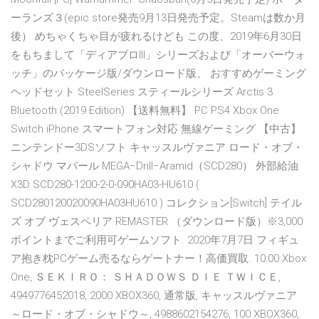
ーランズ３(epic store発売9月13日発売予定。Steamは数か月
後） めちゃくちゃ目が疲れるけども この度、2019年6月30日
をもちまして「ディアブロIII」シリーズおよび「オーバーウォ
ッチ」のパッケージ版/ダウンロード版、 おすすめゲーミング
ヘッドセット SteelSeries スティールシリーズ Arctis 3
Bluetooth (2019 Edition) 【送料無料】 PC PS4 Xbox One
Switch iPhone スマートフォン対応 無線ゲーミング 【中古】
ニンテンドー3DSソフト キャッスルヴァニア ロード・オブ・
シャドウ マパール MEGA−Drill−Aramid（SCD280） 外部給油
X3D SCD280-1200-2-0-090HA03-HU610 (
SCD280120020090HA03HU610 ) コレクション[Switch] テイル
ズ オブ ヴェスペリア REMASTER （ダウンロード版）※3,000
ポイントまでご利用可ゲームソフト. 2020年7月7日 フィギュ
ア抱き枕PCゲーム売るならゲートナー！高価買取. 10:00 Xbox
One, ＳＥＫＩＲＯ： ＳＨＡＤＯＷＳ ＤＩＥ ＴＷＩＣＥ,
4949776452018, 2000 XBOX360, 通常版, キャッスルヴァニア
～ロード・オブ・シャドウ～, 4988602154276, 100 XBOX360,