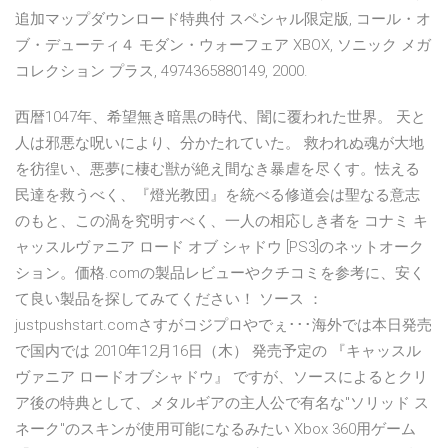
追加マップダウンロード特典付 スペシャル限定版, コール・オ
ブ・デューティ４ モダン・ウォーフェア XBOX, ソニック メガ
コレクション プラス, 4974365880149, 2000.
西暦1047年、希望無き暗黒の時代、闇に覆われた世界。 天と
人は邪悪な呪いにより、分かたれていた。 救われぬ魂が大地
を彷徨い、悪夢に棲む獣が絶え間なき暴虐を尽くす。怯える
民達を救うべく、『燈光教団』を統べる修道会は聖なる意志
のもと、この渦を究明すべく、一人の相応しき者を コナミ キ
ャッスルヴァニア ロード オブ シャドウ [PS3]のネットオーク
ション。価格.comの製品レビューやクチコミを参考に、安く
て良い製品を探してみてください！ ソース ：
justpushstart.comさすがコジプロやでぇ･･･海外では本日発売
で国内では 2010年12月16日（木） 発売予定の 『キャッスル
ヴァニア ロードオブシャドウ』 ですが、ソースによるとクリ
ア後の特典として、メタルギアの主人公で有名な"ソリッド ス
ネーク"のスキンが使用可能になるみたい Xbox 360用ゲーム